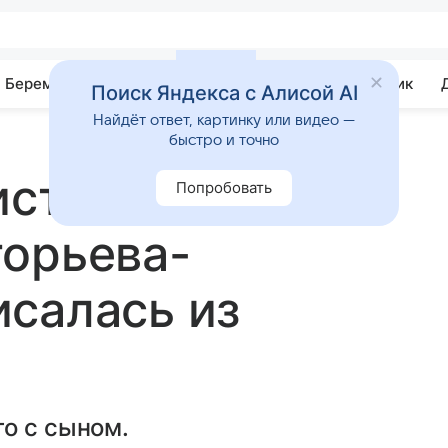
Беременность
Развитие
Почемучка
Учебник
Поиск Яндекса с Алисой AI
Найдёт ответ, картинку или видео —
быстро и точно
иста группы
Попробовать
горьева-
салась из
о с сыном.