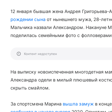
12 января бывшая жена Андрея Григорьева
рождении сына
от нынешнего мужа, 28-летн
Мальчика назвали Александром. Накануне М
поделилась семейными фото с фолловерами
Контент недоступен
На выписку новоиспеченная многодетная ма
Александра одели в милый плюшевый кост
скрыть смайлом.
За спортсмена Марина
вышла замуж
в конце
сообщила в начале января
2020. Отметим, чт