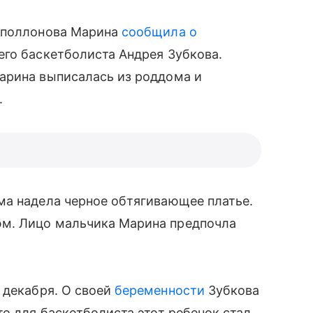
-Аполлонова Марина
сообщила о
его баскетболиста Андрея Зубкова.
арина выписалась из роддома и
.
ма надела черное обтягивающее платье.
юм. Лицо мальчика Марина предпочла
 декабря. О своей
беременности
Зубкова
о для баскетболиста этот ребенок стал