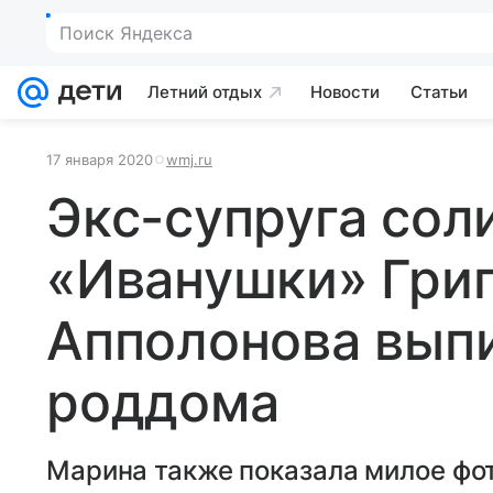
Поиск Яндекса
Летний отдых
Новости
Статьи
17 января 2020
wmj.ru
Экс-супруга сол
«Иванушки» Гри
Апполонова выпи
роддома
Марина также показала милое фот