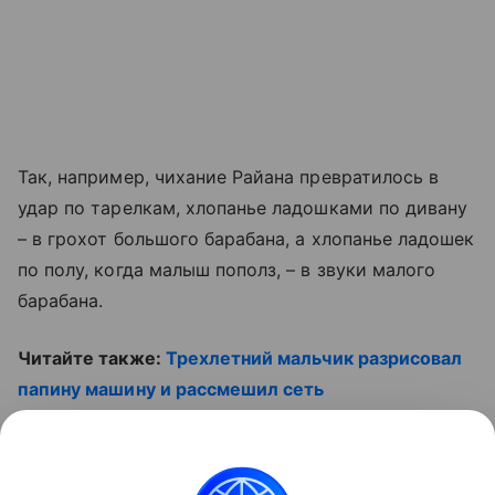
Так, например, чихание Райана превратилось в
удар по тарелкам, хлопанье ладошками по дивану
– в грохот большого барабана, а хлопанье ладошек
по полу, когда малыш пополз, – в звуки малого
барабана.
Читайте также:
Трехлетний мальчик разрисовал
папину машину и рассмешил сеть
Смотрите наши видео