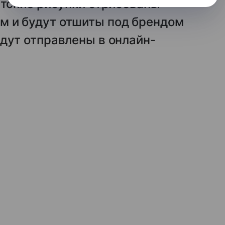
етские рисунки отрисованы
 и будут отшиты под брендом
дут отправлены в онлайн-