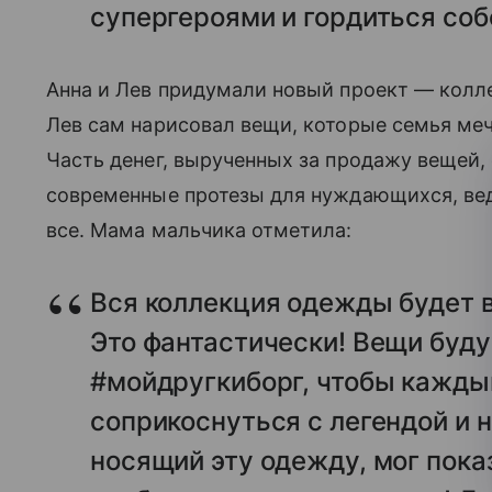
супергероями и гордиться соб
Анна и Лев придумали новый проект — колл
Лев сам нарисовал вещи, которые семья мечт
Часть денег, вырученных за продажу вещей,
современные протезы для нуждающихся, ведь
все. Мама мальчика отметила:
Вся коллекция одежды будет в
Это фантастически! Вещи буд
#мойдругкиборг, чтобы каждый
соприкоснуться с легендой и 
носящий эту одежду, мог пока