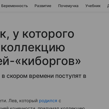
Беременность
Развитие
Почемучка
Учебник
к, у которого
л коллекцию
ей-«киборгов»
 в скором времени поступят в
ти. Лев, который
родился
с
рхней конечности, придумал коллекцию