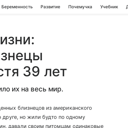
Беременность
Развитие
Почемучка
Учебник
изни:
изнецы
стя 39 лет
ло их на весь мир.
денных близнецов из американского
о друге, но жили будто по одному
ин, давали своим питомцам одинаковые