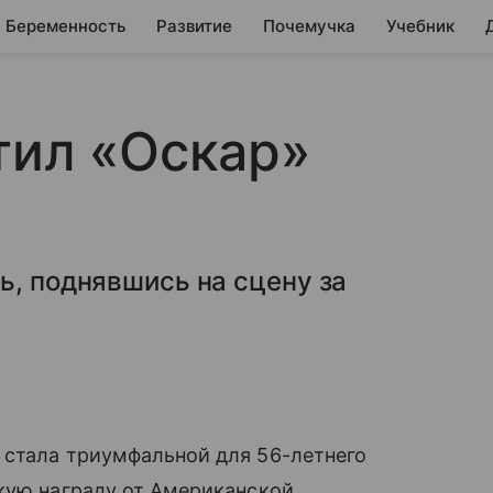
Беременность
Развитие
Почемучка
Учебник
тил «Оскар»
ь, поднявшись на сцену за
 стала триумфальной для 56-летнего
кую награду от Американской