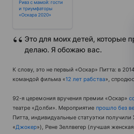
Ривз с мамой: гости
и триумфаторы
«Оскара 2020»
Это для моих детей, которые 
делаю. Я обожаю вас.
К слову, это не первый «Оскар» Питта: в 201
командой фильма «
12 лет рабства
», спродю
92-я церемония вручения премии «Оскар»
с
театре «Долби». Мероприятие
прошло без в
Питта, индивидуальные статуэтки получили 
«
Джокер
»), Рене Зеллвегер (лучшая женская