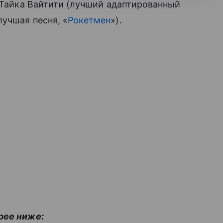
 Тайка Вайтити (лучший адаптированный
лучшая песня, «
Рокетмен
»).
рее ниже: