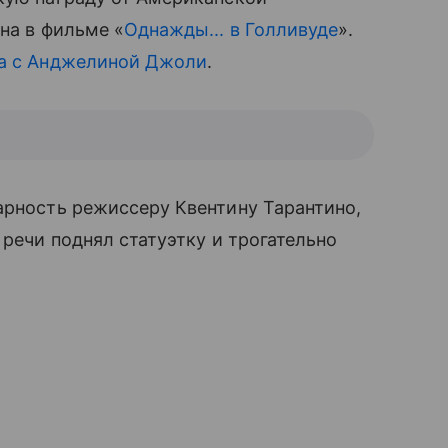
на в фильме «
Однажды... в Голливуде
».
а с Анджелиной Джоли
.
арность режиссеру Квентину Тарантино,
 речи поднял статуэтку и трогательно