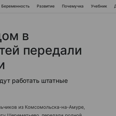
Беременность
Развитие
Почемучка
Учебник
цом в
тей передали
и
дут работать штатные
льчиков из Комсомольска-на-Амуре,
ту Шереметьево, передали родной