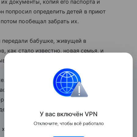
 их документы, копия его паспорта и
 он попросил определить детей в приют
 потом пообещал забрать их.
̆ передали бабушке, живущей в
, как стало известно, новая семья, и
бывшим мужем.
ке. В отношении него возбудили
пасности», «Истязание», «Кража». По
росил детей в незнакомом им месте, но
еньги у знакомой.
У вас включ
ён
V
P
N
Отключите, чтобы всё работало
 халатности чиновников, которые