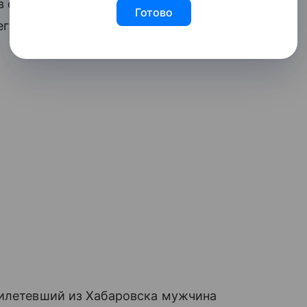
 в семье. Всем расследованием
Готово
гионального главка СК.
илетевший из Хабаровска мужчина