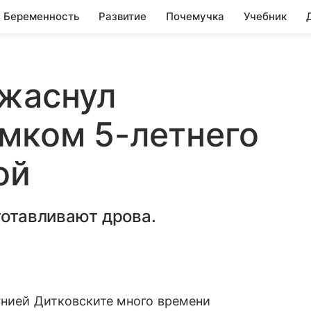
Беременность
Развитие
Почемучка
Учебник
ужаснул
мком 5-летнего
ой
готавливают дрова.
гнией Дитковските много времени