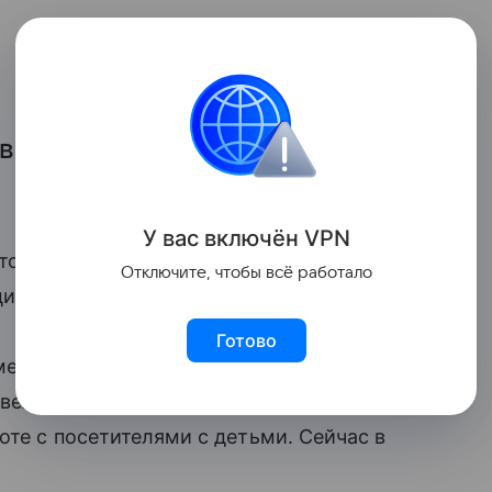
ая на детей, заявила, что с
У вас включ
ён
V
P
N
что ранее
уже кормила ребенка в музеях
Отключите, чтобы всё работало
ции.
Готово
ментариях к посту женщины. В музее
вели себя таким образом, и отметили,
те с посетителями с детьми. Сейчас в