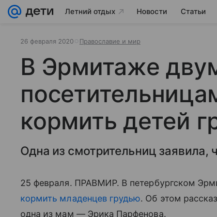
Летний отдых
Новости
Статьи
26 февраля 2020
Православие и мир
В Эрмитаже дву
посетительница
кормить детей г
Одна из смотрительниц заявила, ч
25 февраля. ПРАВМИР. В петербургском Эрм
кормить младенцев грудью
. Об этом расска
одна из мам — Эрика Парфенова.