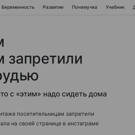
Беременность
Развитие
Почемучка
Учебник
м
м запретили
рудью
то с «этим» надо сидеть дома
итаже посетительницам запретили
зала на своей странице в инстаграме