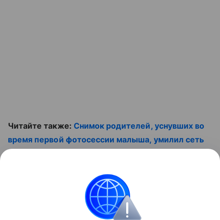
Читайте также:
Снимок родителей, уснувших во
время первой фотосессии малыша, умилил сеть
Смотрите наши видео
Контент недоступен