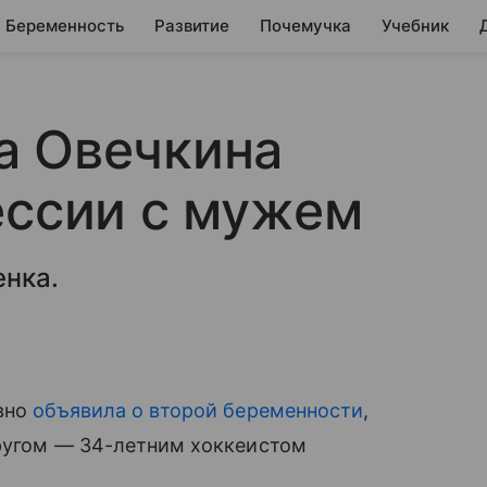
Беременность
Развитие
Почемучка
Учебник
а Овечкина
ессии с мужем
енка.
авно
объявила о второй беременности
,
пругом — 34-летним хоккеистом