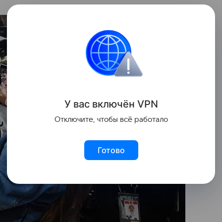
У вас включ
ён
V
P
N
Отключите, чтобы всё работало
Готово