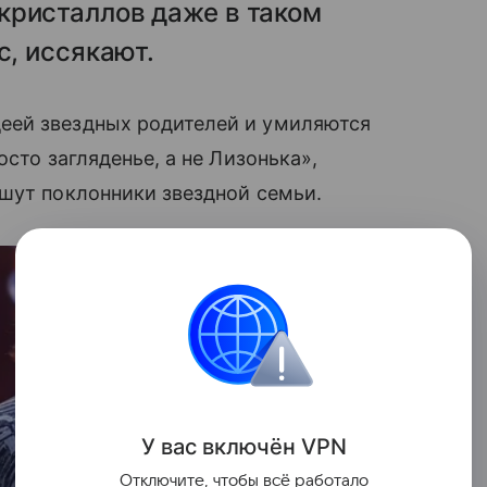
кристаллов даже в таком
с, иссякают.
ей звездных родителей и умиляются
осто загляденье, а не Лизонька»,
шут поклонники звездной семьи.
У вас включ
ён
V
P
N
Отключите, чтобы всё работало