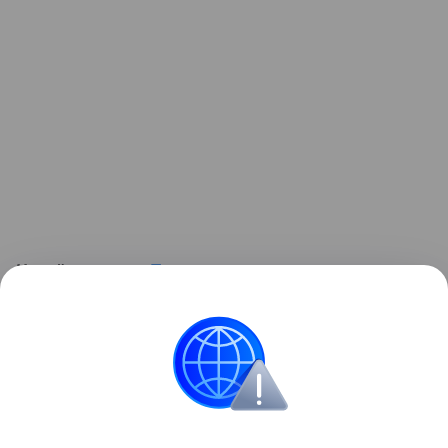
Читайте также:
Пять плюсов позднего
материнства
Контент недоступен
Материнство
Звёздные родители
семья