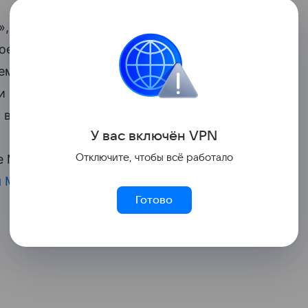
, «Много раз не устаю повторять, вы
ое за видео, что делитесь вашими
емья», «Всем здоровья. Какие вы
и в комментариях. Они похвалили
в такой непростой для всех период.
У вас включ
ён
V
P
N
Отключите, чтобы всё работало
 Маликовой. В 2000 году
родилась
их
я Марк
. Отметим, у супруги артиста есть
Готово