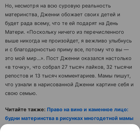
Но, несмотря на всю суровую реальность
материнства, Дженни обожает своих детей и
будет рада всему, что те ей подарят на День
Матери. «Поскольку ничего из перечисленного
выше никогда не произойдет, я вежливо улыбнусь
и с благодарностью приму все, потому что вы —
это мой мир...». Пост Дженни оказался настолько
«в точку», что собрал 27 тысяч лайков, 32 тысячи
репостов и 13 тысяч комментариев. Мамы пишут,
что узнали в нарисованной Дженни картине себя и
свою семью.
Читайте также:
Право на вино и каменное лицо:
будни материнства в рисунках многодетной мамы
Смотрите наши видео