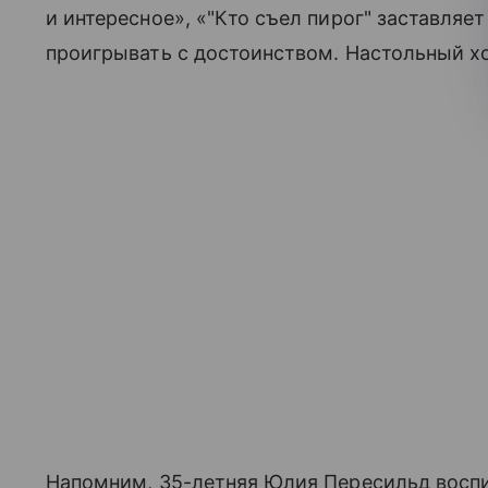
и интересное», «"Кто съел пирог" заставляе
проигрывать с достоинством. Настольный хо
Напомним, 35-летняя Юлия Пересильд восп