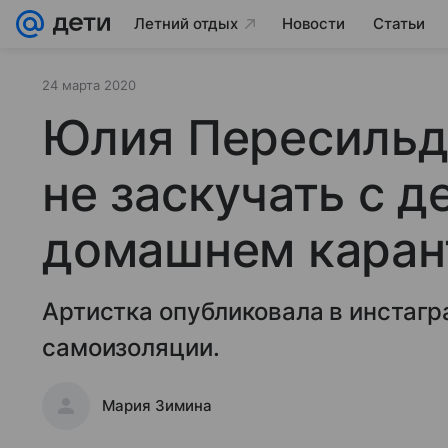
Летний отдых
Новости
Статьи
24 марта 2020
Юлия Пересильд 
не заскучать с д
домашнем каран
Артистка опубликовала в инстагр
самоизоляции.
Мария Зимина