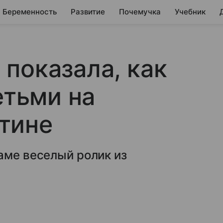
Беременность
Развитие
Почемучка
Учебник
показала, как
етьми на
тине
аме веселый ролик из