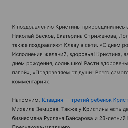
К поздравлению Кристины присоединились ее
Николай Басков, Екатерина Стриженова, Ло
также поздравляют Клаву в сети. «С днем р
Исполнения желаний, здоровья! Кристина, 
днем рождения, солнышко! Расти здоровенько
папой», «Поздравляем от души! Всего самог
комментариях.
Напомним,
Клавдия — третий ребенок Крис
Михаила Земцова. Также у Кристины есть дв
бизнесмена Руслана Байсарова и 28-летнии
Преснякова-младшего.