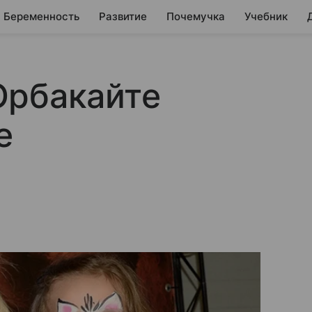
Беременность
Развитие
Почемучка
Учебник
Орбакайте
е