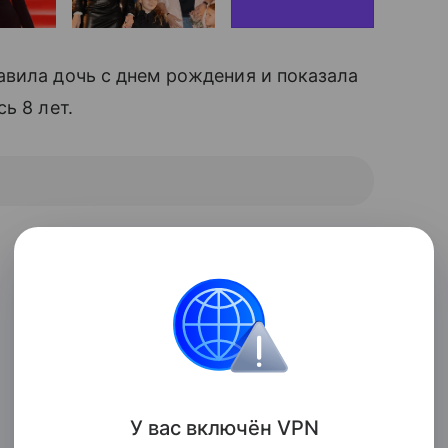
авила дочь с днем рождения и показала
ь 8 лет.
У вас включ
ён
V
P
N