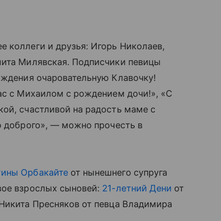
 коллеги и друзья: Игорь Николаев,
лита Милявская. Подписчики певицы
ождения очаровательную Клавочку!
вас с Михаилом с рождением дочи!», «С
й, счастливой на радость маме с
о доброго», — можно прочесть в
тины Орбакайте
от нынешнего супруга
ое взрослых сыновей:
21-летний Дени
от
̆ Никита Пресняков от певца Владимира