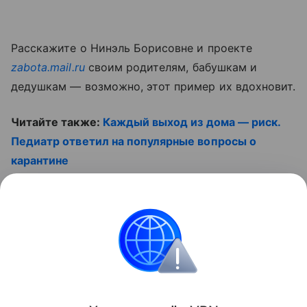
Расскажите о Нинэль Борисовне и проекте
zabota.mail.ru
своим родителям, бабушкам и
дедушкам — возможно, этот пример их вдохновит.
Читайте также:
Каждый выход из дома — риск.
Педиатр ответил на популярные вопросы о
карантине
Смотрите наши видео
Контент недоступен
Бабушки и дедушки