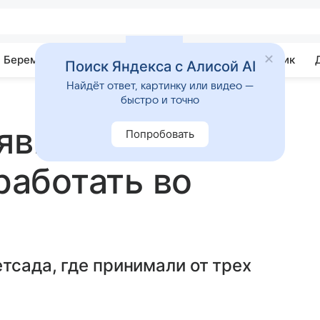
Беременность
Развитие
Почемучка
Учебник
Поиск Яндекса с Алисой AI
Найдёт ответ, картинку или видео —
быстро и точно
явили детсады,
Попробовать
аботать во
тсада, где принимали от трех