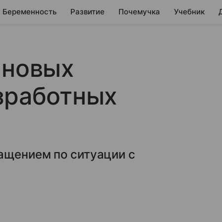
Беременность
Развитие
Почемучка
Учебник
 новых
зработных
ащением по ситуации с