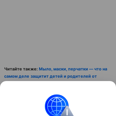
Читайте также:
Мыло, маски, перчатки — что на
самом деле защитит детей и родителей от
COVID-19
. И смотрите наше полезное видео:
Контент недоступен