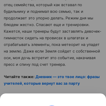
отец семейства, который как вставал по
будильнику и поднимал всю семью, так и
продолжает это упорно делать. Режим дня мы
блюдем жестко. Спасают еще и тренировки.
Кажется, наши тренеры будут заставлять девочек-
гимнасток сидеть на провисах в шпагатах и
отрабатывать элементы, пока метеорит на упадет
на землю. Даже если Земля сойдет с собственной
оси, моя дочь встретит это событие, накачивая
пресс и спину под счет тренера.
Читайте также:
Дневник — это твое лицо: фразы
учителей, которые вернут вас за парту
Смотрите наши видео