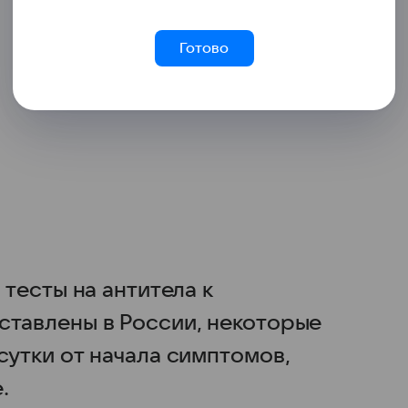
Готово
 тесты на антитела к
ставлены в России, некоторые
сутки от начала симптомов,
.