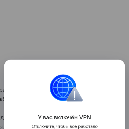
авливают в течение одной-двух недель.
 заболевшими взрослыми.
детей
переносят болезнь без симптомов
У вас включ
ён
V
P
N
,
ы. Госпитализация необходима не более
Отключите, чтобы всё работало