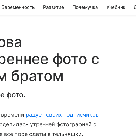
Беременность
Развитие
Почемучка
Учебник
ова
реннее фото с
м братом
е фото.
т времени
радует своих подписчиков
оделилась утренней фотографией с
 все трое одеты в тельняшки.