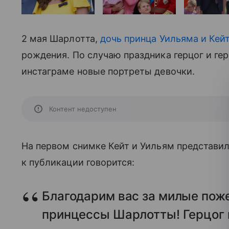
2 мая Шарлотта,
дочь принца Уильяма и Кей
рождения. По случаю праздника герцог и г
инстаграме новые портреты девочки.
Контент недоступен
На первом снимке Кейт и Уильям представил
к публикации говорится:
Благодарим вас за милые пож
принцессы Шарлотты! Герцог 