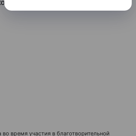
ком Шарлотты, сделанным
 во время участия в благотворительной