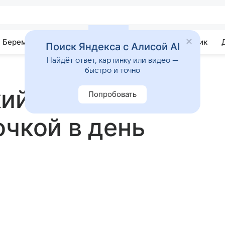
Беременность
Развитие
Почемучка
Учебник
Поиск Яндекса с Алисой AI
Найдёт ответ, картинку или видео —
быстро и точно
ий показал
Попробовать
очкой в день