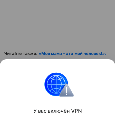
Читайте также:
«Моя мама – это мой человек!»:
дети из детдома о своих приемных мамах
. И не
пропустите полезное видео:
Контент недоступен
Звёздные родители
У вас включ
ён
V
P
N