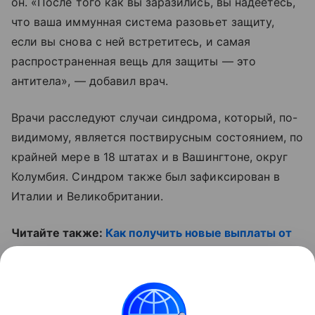
он. «После того как вы заразились, вы надеетесь,
что ваша иммунная система разовьет защиту,
если вы снова с ней встретитесь, и самая
распространенная вещь для защиты — это
антитела», — добавил врач.
Врачи расследуют случаи синдрома, который, по-
видимому, является поствирусным состоянием, по
крайней мере в 18 штатах и в Вашингтоне, округ
Колумбия. Синдром также был зафиксирован в
Италии и Великобритании.
Читайте также:
Как получить новые выплаты от
государства
. И не пропустите полезное видео:
Контент недоступен