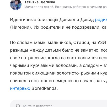
Татьяна Щеглова
Мама троих детей. Всю жизнь работаю с самыми ра
Идентичные близнецы Дэниэл и Дэвид
роди
(Нигерии). Их родители и не подозревали, к
По словам мамы мальчиков, Стэйси, на УЗИ
разницы между детьми было не заметно, поэ
свое потрясение, когда на свет появился перв
черными курчавыми волосами, а следом – вто
покрытой сияющими золотисто-рыжими куд
пришел в восторг и немедленно начал звать 
интервью
BoredPanda.
Контент недоступен