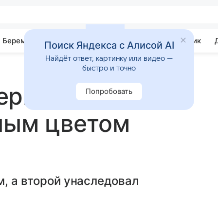
Беременность
Развитие
Почемучка
Учебник
Поиск Яндекса с Алисой AI
Найдёт ответ, картинку или видео —
быстро и точно
ерии родила
Попробовать
ным цветом
м, а второй унаследовал