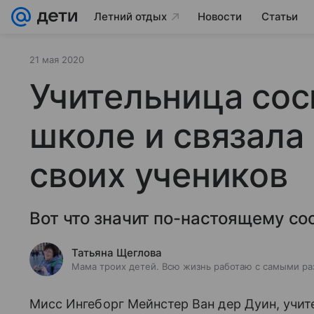
Летний отдых
Новости
Статьи
21 мая 2020
Учительница сос
школе и связала 
своих учеников
Вот что значит по-настоящему со
Татьяна Щеглова
Мама троих детей. Всю жизнь работаю с самыми ра
Мисс Ингеборг Мейнстер Ван дер Дуин, учит