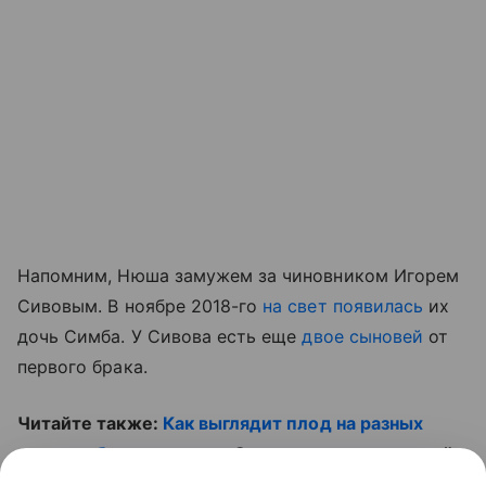
Напомним, Нюша замужем за чиновником Игорем
Сивовым. В ноябре 2018-го
на свет появилась
их
дочь Симба. У Сивова есть еще
двое сыновей
от
первого брака.
Читайте также:
Как выглядит плод на разных
неделях беременности
. Смотрите наш полезный
ролик: