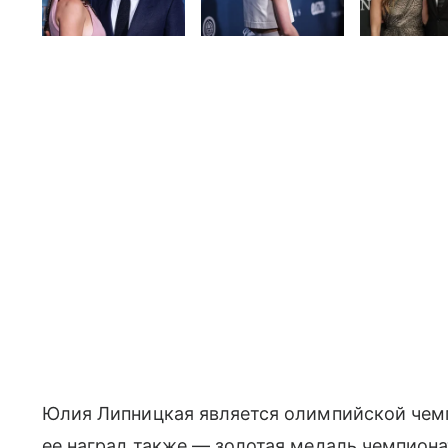
Юлия Липницкая является олимпийской чем
ее наград также — золотая медаль чемпиона