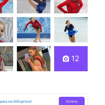
12
ажа на AliExpress!
Успеть