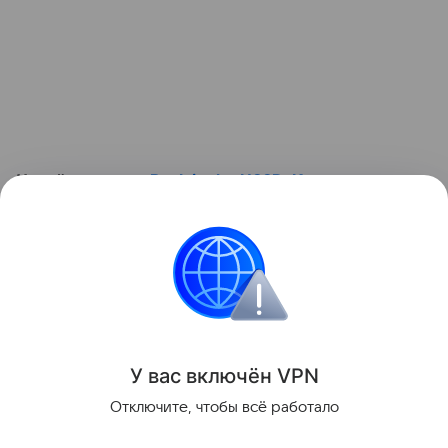
Читайте также:
Back in the USSR. Как советские
дети проводили лето
. Смотрите полезный ролик:
Контент недоступен
Материнство
Звёздные родители
Лето
У вас включ
ён
V
P
N
Поделиться
Отключите, чтобы всё работало