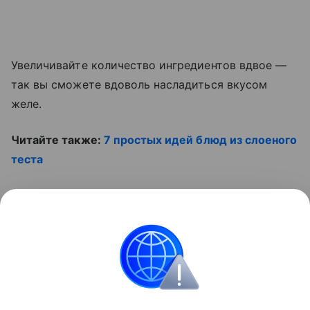
Увеличивайте количество ингредиентов вдвое —
так вы сможете вдоволь насладиться вкусом
желе.
Читайте также:
7 простых идей блюд из слоеного
теста
Смотрите наши видео
Контент недоступен
Рецепты