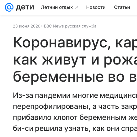
Летний отдых
Новости
Статьи
23 июня 2020
ВВС News русская служба
Коронавирус, кар
как живут и рож
беременные во 
Из-за пандемии многие медицинс
перепрофилированы, а часть закр
прибавило хлопот беременным же
би-си решила узнать, как они спр