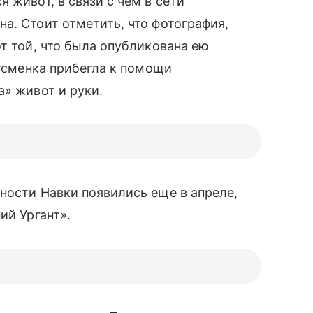
 живот, в связи с чем в сети
а. Стоит отметить, что фотография,
т той, что была опубликована ею
ртсменка прибегла к помощи
а» живот и руки.
нности Навки появились еще в апреле,
й Ургант».