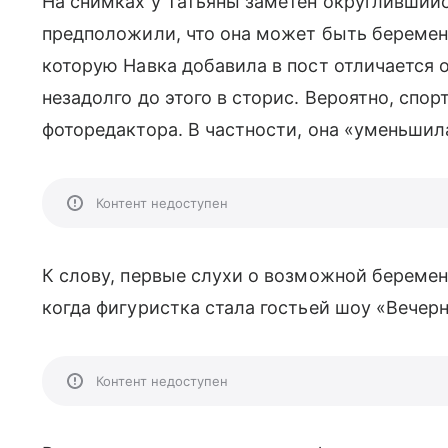
На снимках у Татьяны заметен округлившийся
предположили, что она может быть беременн
которую Навка добавила в пост отличается о
незадолго до этого в сторис. Вероятно, спо
фоторедактора. В частности, она «уменьшил
Контент недоступен
К слову, первые слухи о возможной береме
когда фигуристка стала гостьей шоу «Вечерни
Контент недоступен