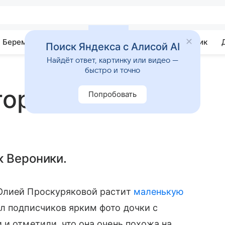
Беременность
Развитие
Почемучка
Учебник
Поиск Яндекса с Алисой AI
Найдёт ответ, картинку или видео —
быстро и точно
горя Николаева
Попробовать
к Вероники.
Юлией Проскуряковой растит
маленькую
ал подписчиков ярким фото дочки с
 и отметили, что она очень похожа на