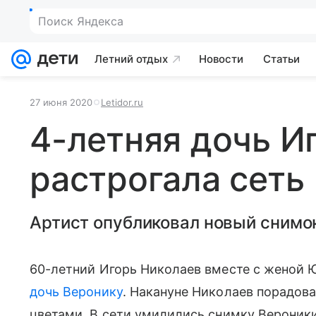
Поиск Яндекса
Летний отдых
Новости
Статьи
27 июня 2020
Letidor.ru
4-летняя дочь И
растрогала сеть
Артист опубликовал новый снимо
60-летний Игорь Николаев вместе с женой 
дочь Веронику
. Накануне Николаев порадов
цветами. В сети умилились снимку Вероники