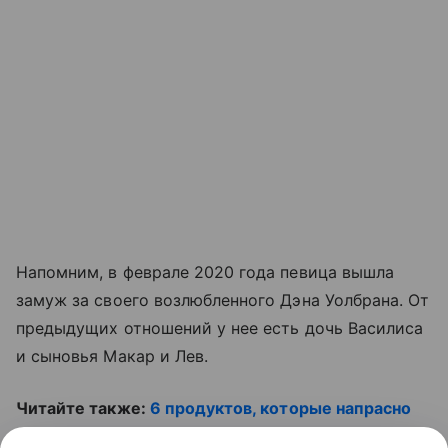
Напомним, в феврале 2020 года певица вышла
замуж за своего возлюбленного Дэна Уолбрана. От
предыдущих отношений у нее есть дочь Василиса
и сыновья Макар и Лев.
Читайте также:
6 продуктов, которые напрасно
запрещают беременным