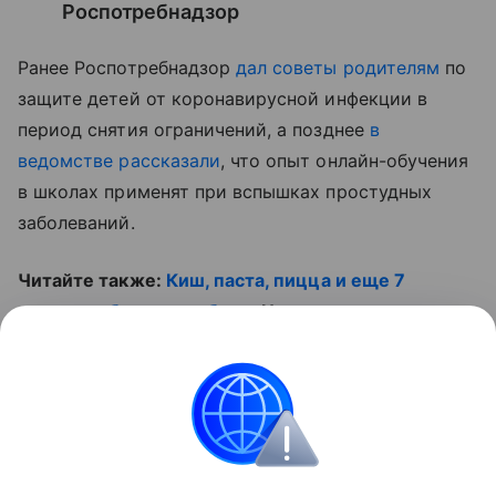
Роспотребнадзор
Ранее Роспотребнадзор
дал советы родителям
по
защите детей от коронавирусной инфекции в
период снятия ограничений, а позднее
в
ведомстве рассказали
, что опыт онлайн-обучения
в школах применят при вспышках простудных
заболеваний.
Читайте также:
Киш, паста, пицца и еще 7
отличных блюд с грибами
. И не пропустите
полезный ролик:
Контент недоступен
Безопасность
Лето