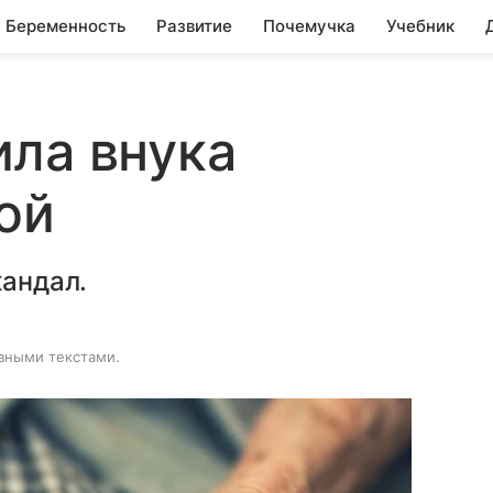
Беременность
Развитие
Почемучка
Учебник
ла внука
ой
кандал.
зными текстами.