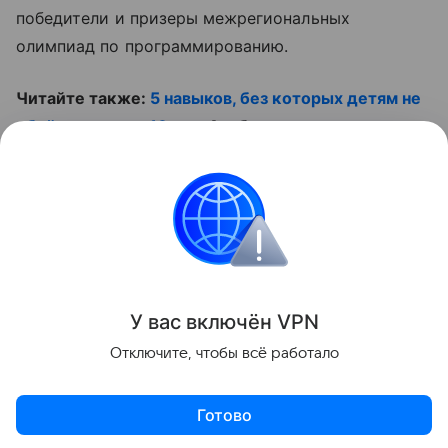
победители и призеры межрегиональных
олимпиад по программированию.
Читайте также:
5 навыков, без которых детям не
обойтись через 10 лет
. А о бесстрашных детях-
героях узнайте из ролика:
Контент недоступен
Образование
У вас включ
ён
V
P
N
Поделиться
Отключите, чтобы всё работало
Готово