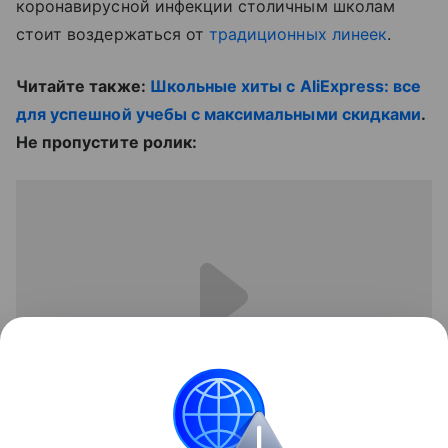
коронавирусной инфекции столичным школам
стоит воздержаться от
традиционных линеек
.
Читайте также:
Школьные хиты с AliExpress: все
для успешной учебы с максимальными скидками
.
Не пропустите ролик: