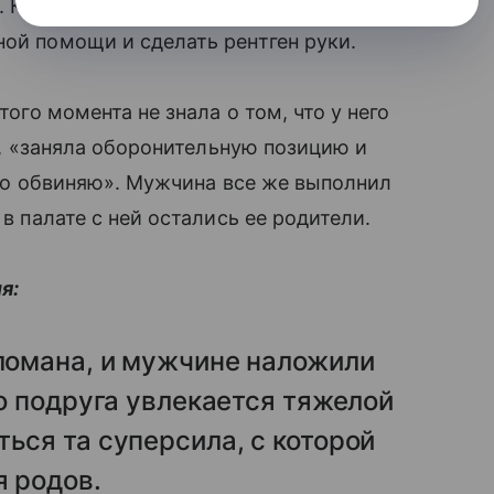
Когда она прилегла отдохнуть в палате,
ной помощи и сделать рентген руки.
того момента не знала о том, что у него
шет, «заняла оборонительную позицию и
м-то обвиняю». Мужчина все же выполнил
в палате с ней остались ее родители.
я:
сломана, и мужчине наложили
го подруга увлекается тяжелой
ься та суперсила, с которой
я родов.