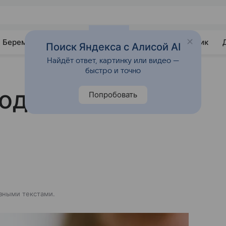
Беременность
Развитие
Почемучка
Учебник
Поиск Яндекса с Алисой AI
Найдёт ответ, картинку или видео —
быстро и точно
родов сломала
Попробовать
зными текстами.