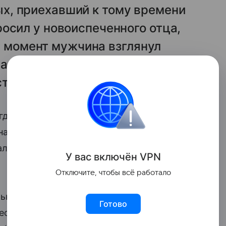
х, приехавший к тому времени
осил у новоиспеченного отца,
тот момент мужчина взглянул
а его подруга во время родов,
 странно выглядит.
гда уровень адреналина в крови упал,
а. — А когда руку увидела одна из
а, что нужно пойти и проверить, что с
У вас включ
ён
V
P
N
Отключите, чтобы всё работало
ько на следующий день, потому что все
Готово
вестой, посещая лежащих в инкубаторах