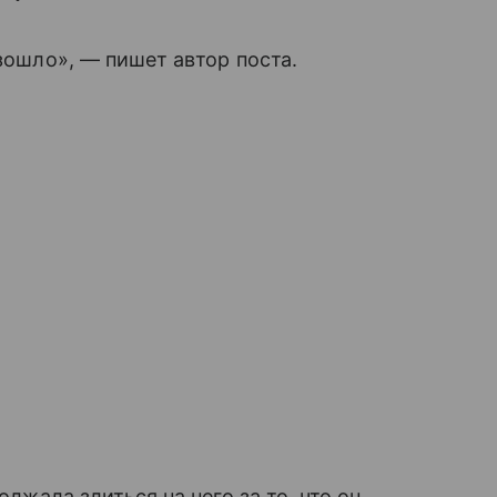
изошло», — пишет автор поста.
олжала злиться на него за то, что он