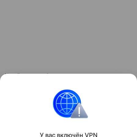
Читайте также:
6 самых многодетных
футболистов
. Смотрите видео:
Контент недоступен
Звёздные родители
Все о бюджете семьи с дет
У вас включ
ён
V
P
N