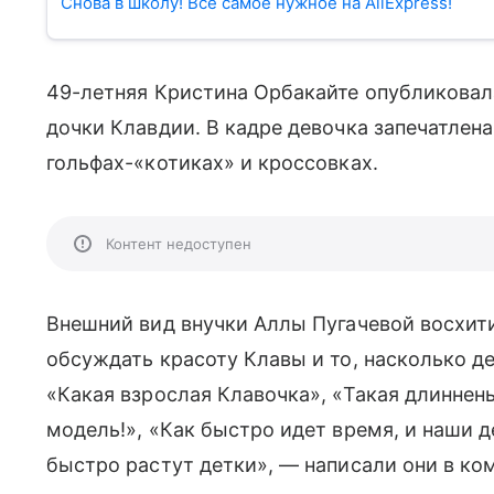
Снова в школу! Все самое нужное на AliExpress!
49-летняя Кристина Орбакайте опубликовала
дочки Клавдии. В кадре девочка запечатлена 
гольфах-«котиках» и кроссовках.
Контент недоступен
Внешний вид внучки Аллы Пугачевой восхит
обсуждать красоту Клавы и то, насколько де
«Какая взрослая Клавочка», «Такая длинненьк
модель!», «Как быстро идет время, и наши д
быстро растут детки», — написали они в ко