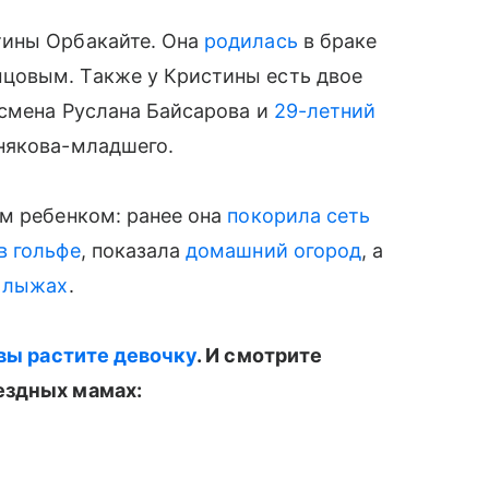
ины Орбакайте. Она
родилась
в браке
цовым. Также у Кристины есть двое
смена Руслана Байсарова и
29-летний
някова-младшего.
ым ребенком: ранее она
покорила сеть
в гольфе
, показала
домашний огород
, а
х лыжах
.
 вы растите девочку
. И смотрите
ездных мамах: