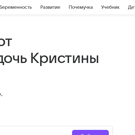
Беременность
Развитие
Почемучка
Учебник
Де
ют
дочь Кристины
.