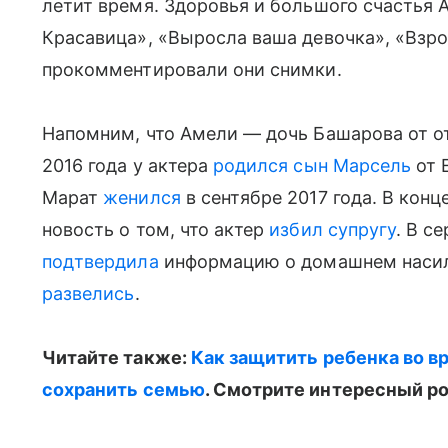
летит время. Здоровья и большого счастья
Красавица», «Выросла ваша девочка», «Взр
прокомментировали они снимки.
Напомним, что Амели — дочь Башарова от от
2016 года у актера
родился сын Марсель
от 
Марат
женился
в сентябре 2017 года. В кон
новость о том, что актер
избил супругу
. В с
подтвердила
информацию о домашнем насил
развелись
.
Читайте также:
Как защитить ребенка во вр
сохранить семью
. Смотрите интересный р