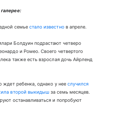
 галерее:
здной семье
стало известно
в апреле.
илари Болдуин подрастают четверо
еонардо и Ромео. Своего четвертого
 Алека также есть взрослая дочь Айрленд
о ждет ребенка, однако у нее
случился
ила второй выкидыш
за семь месяцев.
нируют останавливаться и попробуют