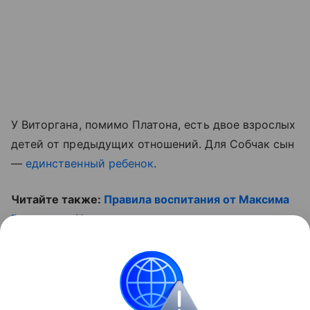
У Виторгана, помимо Платона, есть двое взрослых
детей от предыдущих отношений. Для Собчак сын
—
единственный ребенок
.
Читайте также:
Правила воспитания от Максима
Виторгана
. И смотрите видео о звездах, которые
больше не чайлдфри:
Контент недоступен