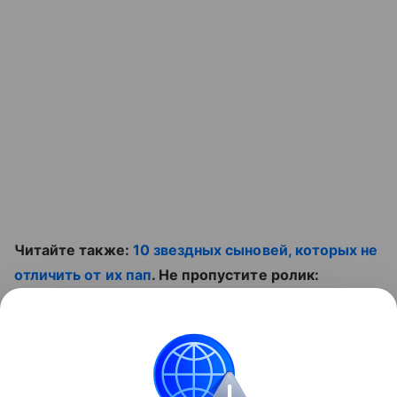
Читайте также:
10 звездных сыновей, которых не
отличить от их пап
. Не пропустите ролик:
Контент недоступен