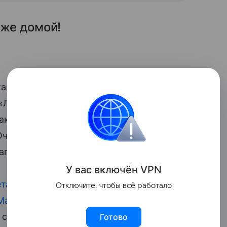
уже домой!
кая дикция хорошая! Умница!», «Какая
, «Лапуля», «Умница малышка! Все так
акая хорошая дикция у Беллы!», «Сразу
«Очень талантливая и обаятельная
аграме.
У вас включ
ён
V
P
N
ета
—
родилась
в первом браке актрисы
Отключите, чтобы всё работало
атвей и Корней
появились на свет в
с Гелой Месхи у Климовой растет
дочь
Готово