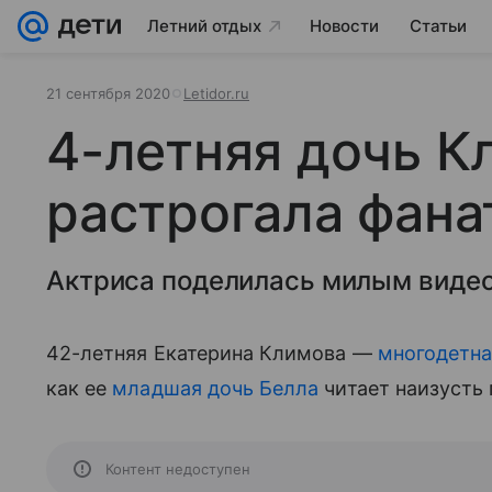
Летний отдых
Новости
Статьи
21 сентября 2020
Letidor.ru
4-летняя дочь К
растрогала фана
Актриса поделилась милым видео
42-летняя Екатерина Климова —
многодетн
как ее
младшая дочь Белла
читает наизусть 
Контент недоступен