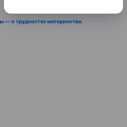
ды — о трудностях материнства
.