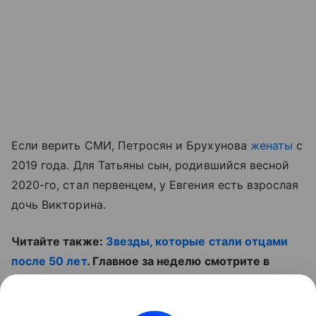
Если верить СМИ, Петросян и Брухунова
женаты
с
2019 года. Для Татьяны сын, родившийся весной
2020-го, стал первенцем, у Евгения есть взрослая
дочь Викторина.
Читайте также:
Звезды, которые стали отцами
после 50 лет
. Главное за неделю смотрите в
ролике: